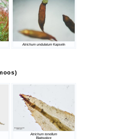
Atrichum undulatum
Kapseln
moos)
Atrichum tenellum
Blattspitze