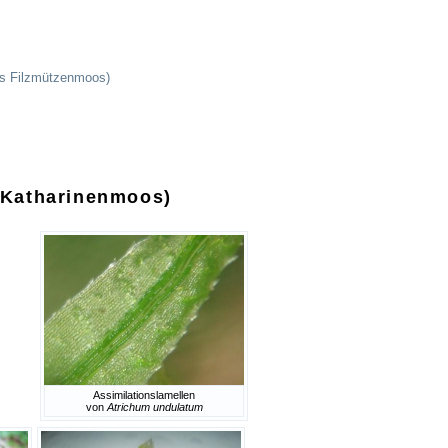
es Filzmützenmoos)
s Katharinenmoos)
Assimilationslamellen
von
Atrichum undulatum