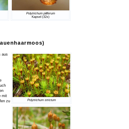
Polytrichum piliferum
Kapsel (32x)
Frauenhaarmoos)
s aus
e
auch
en
e mit
Polytrichum strictum
fen zu