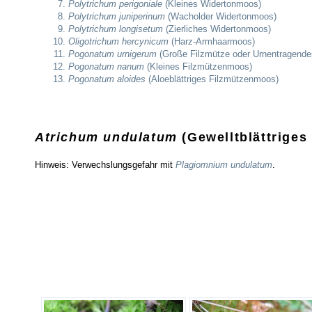
Polytrichum perigoniale
(Kleines Widertonmoos)
Polytrichum juniperinum
(Wacholder Widertonmoos)
Polytrichum longisetum
(Zierliches Widertonmoos)
Oligotrichum hercynicum
(Harz-Armhaarmoos)
Pogonatum urnigerum
(Große Filzmütze oder Urnentragend
Pogonatum nanum
(Kleines Filzmützenmoos)
Pogonatum aloides
(Aloeblättriges Filzmützenmoos)
Atrichum undulatum
(Gewelltblättrige
Hinweis: Verwechslungsgefahr mit
Plagiomnium undulatum
.