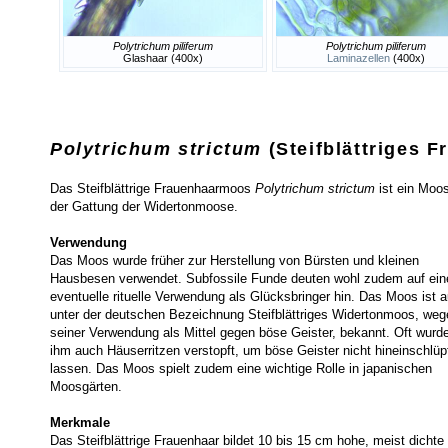
Polytrichum piliferum
Polytrichum piliferum
Glashaar (400x)
Laminazellen
(400x)
Polytrichum strictum
(Steifblättriges 
Das Steifblättrige Frauenhaarmoos
Polytrichum strictum
ist ein Moo
der Gattung der Widertonmoose.
Verwendung
Das Moos wurde früher zur Herstellung von Bürsten und kleinen
Hausbesen verwendet. Subfossile Funde deuten wohl zudem auf ein
eventuelle rituelle Verwendung als Glücksbringer hin. Das Moos ist 
unter der deutschen Bezeichnung Steifblättriges Widertonmoos, weg
seiner Verwendung als Mittel gegen böse Geister, bekannt. Oft wurd
ihm auch Häuserritzen verstopft, um böse Geister nicht hineinschlüp
lassen. Das Moos spielt zudem eine wichtige Rolle in japanischen
Moosgärten.
Merkmale
Das Steifblättrige Frauenhaar bildet 10 bis 15 cm hohe, meist dichte