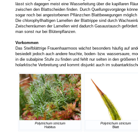
lässt sich dagegen meist eine Wasserleitung über die kapillaren Rä
zwischen den Blattscheiden finden. Durch Quellungsvorgänge könne
sogar noch bei angestorbenen Pflänzchen Blattbewegungen möglich 
Die chlorophyllhaltigen Lamellen der Blattrippe sind durch Wachsei
Zwischenräumen der Lamellen wird dadurch Gasaustausch gefördert. E
man sonst nur bei Blütenpflanzen.
Vorkommen
Das Steifblättrige Frauenhaarmoos wächst besonders häufig auf an
besiedelt jedoch auch andere feuchte, boden- bzw. wassersaure, moo
in die subalpine Stufe zu finden und fehlt nur selten in den größeren
holarktische Verbreitung und kommt disjunkt auch im subantarktisc
Polytrichum strictum
Polytrichum strictum
Habitus
Blatt