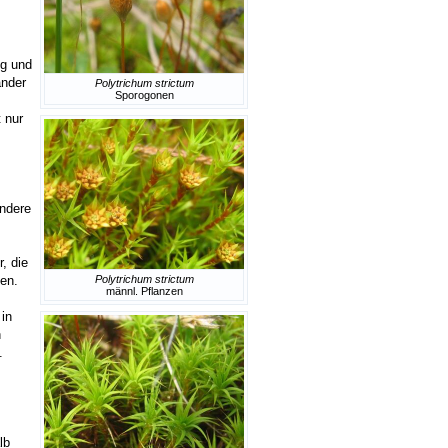
ng und
änder
Polytrichum strictum
Sporogonen
 nur
ndere
, die
en.
Polytrichum strictum
männl. Pflanzen
in
h
.
lb