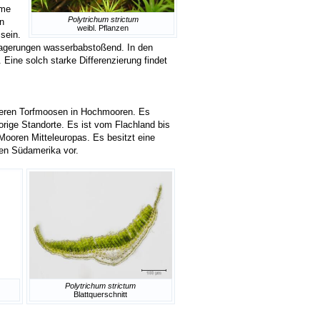
ume
Polytrichum strictum
n
weibl. Pflanzen
sein.
nlagerungen wasserbabstoßend. In den
ine solch starke Differenzierung findet
deren Torfmoosen in Hochmooren. Es
rige Standorte. Es ist vom Flachland bis
 Mooren Mitteleuropas. Es besitzt eine
hen Südamerika vor.
Polytrichum strictum
Blattquerschnitt