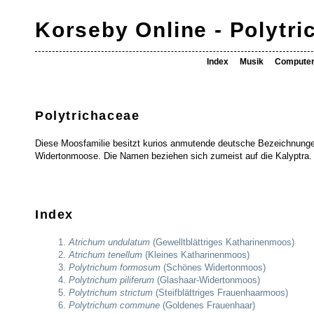
Korseby Online - Polytr
Index
Musik
Compute
Polytrichaceae
Diese Moosfamilie besitzt kurios anmutende deutsche Bezeichnunge
Widertonmoose. Die Namen beziehen sich zumeist auf die Kalyptra.
Index
Atrichum undulatum
(Gewelltblättriges Katharinenmoos)
Atrichum tenellum
(Kleines Katharinenmoos)
Polytrichum formosum
(Schönes Widertonmoos)
Polytrichum piliferum
(Glashaar-Widertonmoos)
Polytrichum strictum
(Steifblättriges Frauenhaarmoos)
Polytrichum commune
(Goldenes Frauenhaar)