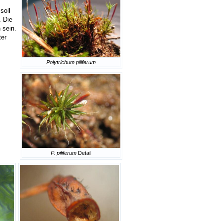
soll
. Die
 sein.
ter
Polytrichum piliferum
P. piliferum
Detail