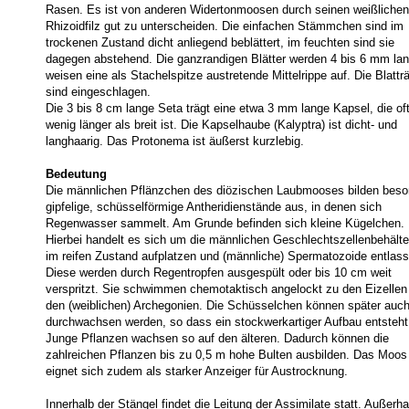
Rasen. Es ist von anderen Widertonmoosen durch seinen weißlichen
Rhizoidfilz gut zu unterscheiden. Die einfachen Stämmchen sind im
trockenen Zustand dicht anliegend beblättert, im feuchten sind sie
dagegen abstehend. Die ganzrandigen Blätter werden 4 bis 6 mm la
weisen eine als Stachelspitze austretende Mittelrippe auf. Die Blattr
sind eingeschlagen.
Die 3 bis 8 cm lange Seta trägt eine etwa 3 mm lange Kapsel, die oft
wenig länger als breit ist. Die Kapselhaube (Kalyptra) ist dicht- und
langhaarig. Das Protonema ist äußerst kurzlebig.
Bedeutung
Die männlichen Pflänzchen des diözischen Laubmooses bilden beso
gipfelige, schüsselförmige Antheridienstände aus, in denen sich
Regenwasser sammelt. Am Grunde befinden sich kleine Kügelchen.
Hierbei handelt es sich um die männlichen Geschlechtszellenbehälter
im reifen Zustand aufplatzen und (männliche) Spermatozoide entlass
Diese werden durch Regentropfen ausgespült oder bis 10 cm weit
verspritzt. Sie schwimmen chemotaktisch angelockt zu den Eizellen 
den (weiblichen) Archegonien. Die Schüsselchen können später auc
durchwachsen werden, so dass ein stockwerkartiger Aufbau entsteht
Junge Pflanzen wachsen so auf den älteren. Dadurch können die
zahlreichen Pflanzen bis zu 0,5 m hohe Bulten ausbilden. Das Moos
eignet sich zudem als starker Anzeiger für Austrocknung.
Innerhalb der Stängel findet die Leitung der Assimilate statt. Außerha