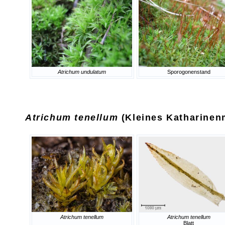
Atrichum undulatum
Sporogonenstand
Atrichum tenellum
(Kleines Katharinen
Atrichum tenellum
Atrichum tenellum
Blatt