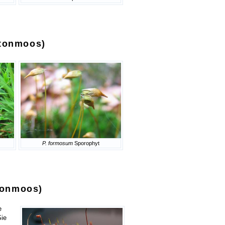
tonmoos)
P. formosum
Sporophyt
tonmoos)
e
Sie