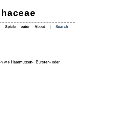
ichaceae
r
Spiele
outer
About
¦
Search
n wie Haarmützen-, Bürsten- oder