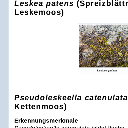
Leskea patens
(Spreizblätt
Leskemoos)
Leskea patens
Pseudoleskeella catenulata
Kettenmoos)
Erkennungsmerkmale
Pseudoleskeella catenulata
bildet flache,