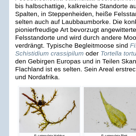
bis halbschattige, kalkreiche Standorte au
Spalten, in Steppenheiden, heiße Felssta
selten auch auf Laubbaumborke. Die ko
pionierfreudige Art bevorzugt angewitterte
Felsstandorte und wird durch andere Moos
verdrängt. Typische Begleitmoose sind
F
Schistidium crassipilum
oder
Tortella tor
den Gebirgen Europas und in Teilen Skan
Flachland ist es selten. Sein Areal erstre
und Nordafrika.
P. catenulata
Habitus
P. catenulata
Blatt