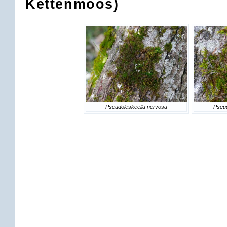
Kettenmoos)
Pseudoleskeella nervosa
Pseud