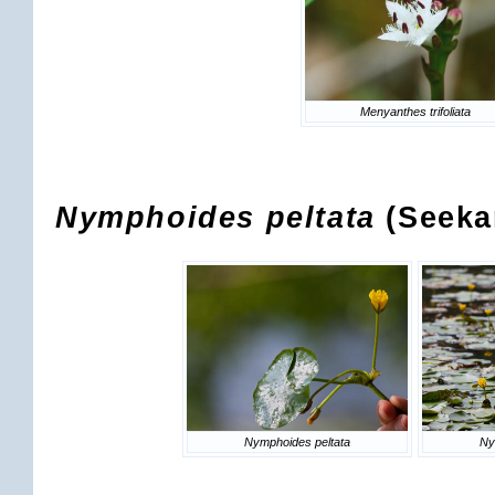
Menyanthes trifoliata
Nymphoides peltata
(Seeka
Nymphoides peltata
Ny