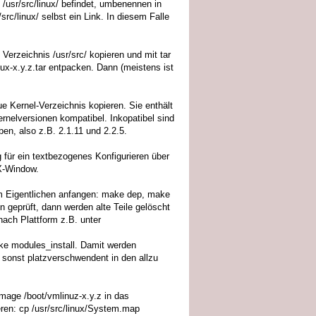
n /usr/src/linux/ befindet, umbenennen in
src/linux/ selbst ein Link. In diesem Falle
s Verzeichnis /usr/src/ kopieren und mit tar
linux-x.y.z.tar entpacken. Dann (meistens ist
ue Kernel-Verzeichnis kopieren. Sie enthält
ernelversionen kompatibel. Inkopatibel sind
ben, also z.B. 2.1.11 und 2.2.5.
für ein textbezogenes Konfigurieren über
 X-Window.
em Eigentlichen anfangen: make dep, make
geprüft, dann werden alte Teile gelöscht
nach Plattform z.B. unter
ke modules_install. Damit werden
 sonst platzverschwendent in den allzu
Image /boot/vmlinuz-x.y.z in das
ren: cp /usr/src/linux/System.map