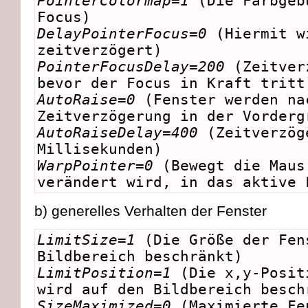
PointerColormap=1
(Die Farbgeb
Focus)
DelayPointerFocus=0
(Hiermit w
zeitverzögert)
PointerFocusDelay=200
(Zeitver
bevor der Focus in Kraft tritt
AutoRaise=0
(Fenster werden na
Zeitverzögerung in der Vorderg
AutoRaiseDelay=400
(Zeitverzög
Millisekunden)
WarpPointer=0
(Bewegt die Maus
verändert wird, in das aktive 
b) generelles Verhalten der Fenster
LimitSize=1
(Die Größe der Fen
Bildbereich beschränkt)
LimitPosition=1
(Die x,y-Posit
wird auf den Bildbereich besch
SizeMaximized=0
(Maximierte Fe