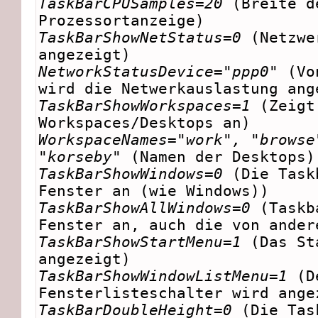
TaskBarCPUSamples=20
(Breite d
Prozessortanzeige)
TaskBarShowNetStatus=0
(Netzwe
angezeigt)
NetworkStatusDevice="ppp0"
(Von
wird die Netwerkauslastung ang
TaskBarShowWorkspaces=1
(Zeigt
Workspaces/Desktops an)
WorkspaceNames="work", "browse
"korseby"
(Namen der Desktops)
TaskBarShowWindows=0
(Die Task
Fenster an (wie Windows))
TaskBarShowAllWindows=0
(Taskb
Fenster an, auch die von ander
TaskBarShowStartMenu=1
(Das St
angezeigt)
TaskBarShowWindowListMenu=1
(D
Fensterlisteschalter wird ange
TaskBarDoubleHeight=0
(Die Tas