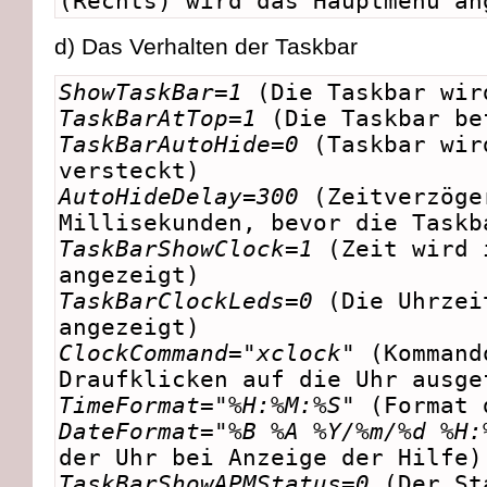
(Rechts) wird das Hauptmenu an
d) Das Verhalten der Taskbar
ShowTaskBar=1
(Die Taskbar wir
TaskBarAtTop=1
(Die Taskbar be
TaskBarAutoHide=0
(Taskbar wir
versteckt)
AutoHideDelay=300
(Zeitverzöge
Millisekunden, bevor die Taskb
TaskBarShowClock=1
(Zeit wird 
angezeigt)
TaskBarClockLeds=0
(Die Uhrzei
angezeigt)
ClockCommand="xclock"
(Kommand
Draufklicken auf die Uhr ausge
TimeFormat="%H:%M:%S"
(Format 
DateFormat="%B %A %Y/%m/%d %H:
der Uhr bei Anzeige der Hilfe)
TaskBarShowAPMStatus=0
(Der St