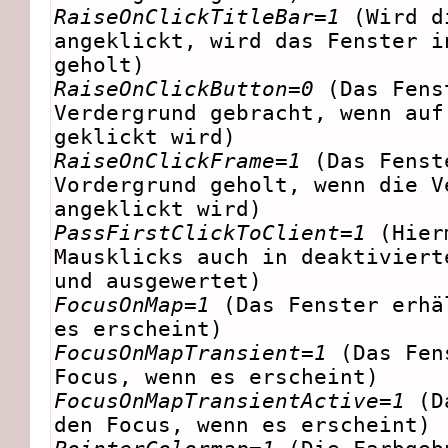
RaiseOnClickTitleBar=1
(Wird d
angeklickt, wird das Fenster i
geholt)
RaiseOnClickButton=0
(Das Fens
Verdergrund gebracht, wenn auf
geklickt wird)
RaiseOnClickFrame=1
(Das Fenst
Vordergrund geholt, wenn die V
angeklickt wird)
PassFirstClickToClient=1
(Hier
Mausklicks auch in deaktiviert
und ausgewertet)
FocusOnMap=1
(Das Fenster erhä
es erscheint)
FocusOnMapTransient=1
(Das Fen
Focus, wenn es erscheint)
FocusOnMapTransientActive=1
(Da
den Focus, wenn es erscheint)