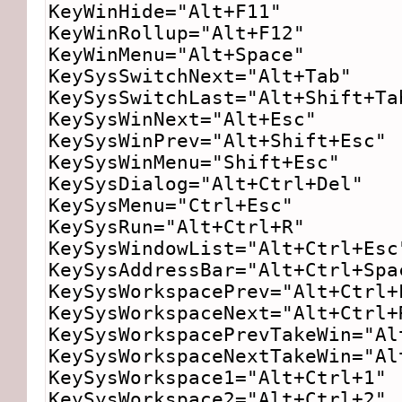
KeyWinHide="Alt+F11"
KeyWinRollup="Alt+F12"
KeyWinMenu="Alt+Space"
KeySysSwitchNext="Alt+Tab"
KeySysSwitchLast="Alt+Shift+Ta
KeySysWinNext="Alt+Esc"
KeySysWinPrev="Alt+Shift+Esc"
KeySysWinMenu="Shift+Esc"
KeySysDialog="Alt+Ctrl+Del"
KeySysMenu="Ctrl+Esc"
KeySysRun="Alt+Ctrl+R"
KeySysWindowList="Alt+Ctrl+Esc
KeySysAddressBar="Alt+Ctrl+Spa
KeySysWorkspacePrev="Alt+Ctrl+
KeySysWorkspaceNext="Alt+Ctrl+
KeySysWorkspacePrevTakeWin="Al
KeySysWorkspaceNextTakeWin="Al
KeySysWorkspace1="Alt+Ctrl+1"
KeySysWorkspace2="Alt+Ctrl+2"