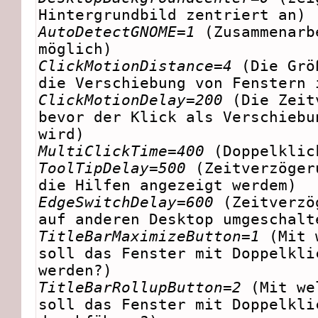
Hintergrundbild zentriert an)
AutoDetectGNOME=1
(Zusammenarb
möglich)
ClickMotionDistance=4
(Die Grö
die Verschiebung von Fenstern 
ClickMotionDelay=200
(Die Zeit
bevor der Klick als Verschiebu
wird)
MultiClickTime=400
(Doppelklic
ToolTipDelay=500
(Zeitverzöger
die Hilfen angezeigt werdem)
EdgeSwitchDelay=600
(Zeitverzö
auf anderen Desktop umgeschalt
TitleBarMaximizeButton=1
(Mit w
soll das Fenster mit Doppelkli
werden?)
TitleBarRollupButton=2
(Mit we
soll das Fenster mit Doppelkli