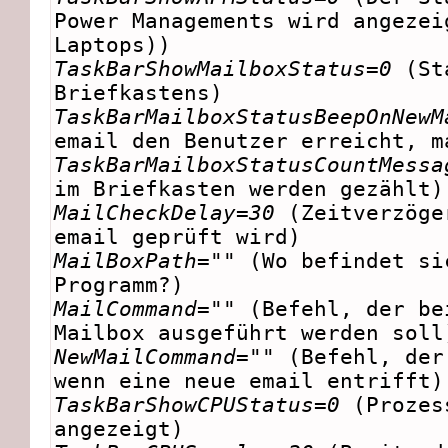
Power Managements wird angezei
Laptops))
TaskBarShowMailboxStatus=0
(St
Briefkastens)
TaskBarMailboxStatusBeepOnNewM
email den Benutzer erreicht, m
TaskBarMailboxStatusCountMessa
im Briefkasten werden gezählt)
MailCheckDelay=30
(Zeitverzöge
email geprüft wird)
MailBoxPath=""
(Wo befindet si
Programm?)
MailCommand=""
(Befehl, der be
Mailbox ausgeführt werden soll
NewMailCommand=""
(Befehl, der
wenn eine neue email entrifft)
TaskBarShowCPUStatus=0
(Prozes
angezeigt)