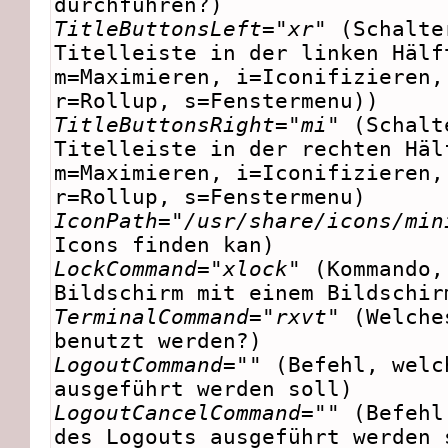
durchführen?)
TitleButtonsLeft="xr"
(Schalte
Titelleiste in der linken Hälf
m=Maximieren, i=Iconifizieren,
r=Rollup, s=Fenstermenu))
TitleButtonsRight="mi"
(Schalt
Titelleiste in der rechten Häl
m=Maximieren, i=Iconifizieren,
r=Rollup, s=Fenstermenu)
IconPath="/usr/share/icons/min
Icons finden kan)
LockCommand="xlock"
(Kommando,
Bildschirm mit einem Bildschir
TerminalCommand="rxvt"
(Welche
benutzt werden?)
LogoutCommand=""
(Befehl, welc
ausgeführt werden soll)
LogoutCancelCommand=""
(Befehl
des Logouts ausgeführt werden 