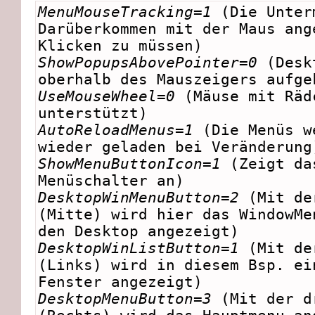
MenuMouseTracking=1
(Die Unter
Darüberkommen mit der Maus ang
Klicken zu müssen)
ShowPopupsAbovePointer=0
(Deskt
oberhalb des Mauszeigers aufge
UseMouseWheel=0
(Mäuse mit Räd
unterstützt)
AutoReloadMenus=1
(Die Menüs w
wieder geladen bei Veränderung
ShowMenuButtonIcon=1
(Zeigt da
Menüschalter an)
DesktopWinMenuButton=2
(Mit der
(Mitte) wird hier das WindowMe
den Desktop angezeigt)
DesktopWinListButton=1
(Mit de
(Links) wird in diesem Bsp. ei
Fenster angezeigt)
DesktopMenuButton=3
(Mit der d