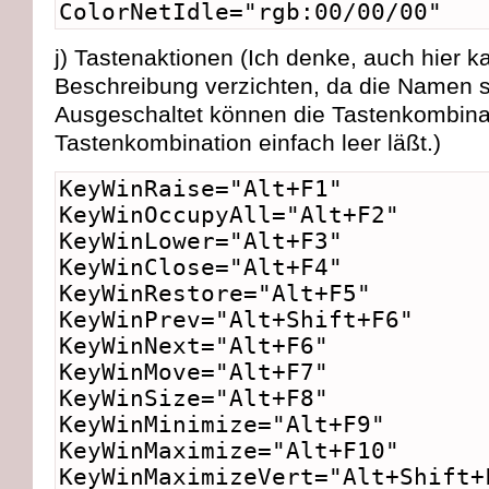
ColorNetIdle="rgb:00/00/00"
j) Tastenaktionen (Ich denke, auch hier k
Beschreibung verzichten, da die Namen s
Ausgeschaltet können die Tastenkombina
Tastenkombination einfach leer läßt.)
KeyWinRaise="Alt+F1"
KeyWinOccupyAll="Alt+F2"
KeyWinLower="Alt+F3"
KeyWinClose="Alt+F4"
KeyWinRestore="Alt+F5"
KeyWinPrev="Alt+Shift+F6"
KeyWinNext="Alt+F6"
KeyWinMove="Alt+F7"
KeyWinSize="Alt+F8"
KeyWinMinimize="Alt+F9"
KeyWinMaximize="Alt+F10"
KeyWinMaximizeVert="Alt+Shift+