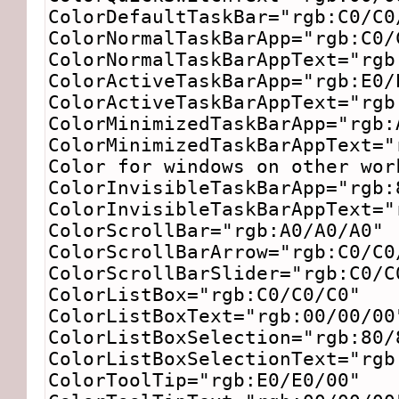
ColorDefaultTaskBar="rgb:C0/C0
ColorNormalTaskBarApp="rgb:C0/
ColorNormalTaskBarAppText="rgb
ColorActiveTaskBarApp="rgb:E0/
ColorActiveTaskBarAppText="rgb
ColorMinimizedTaskBarApp="rgb:
ColorMinimizedTaskBarAppText="
Color for windows on other wor
ColorInvisibleTaskBarApp="rgb:
ColorInvisibleTaskBarAppText="
ColorScrollBar="rgb:A0/A0/A0"
ColorScrollBarArrow="rgb:C0/C0
ColorScrollBarSlider="rgb:C0/C
ColorListBox="rgb:C0/C0/C0"
ColorListBoxText="rgb:00/00/00
ColorListBoxSelection="rgb:80/
ColorListBoxSelectionText="rgb
ColorToolTip="rgb:E0/E0/00"