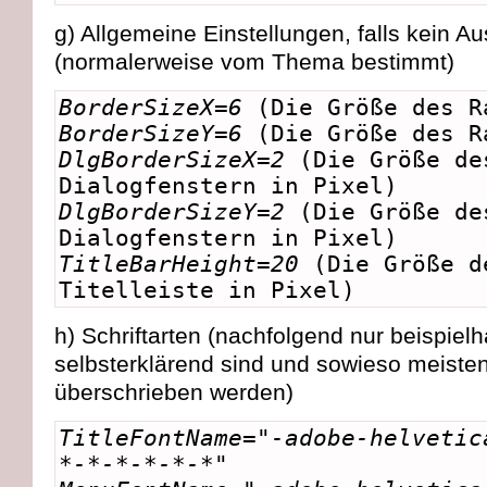
g) Allgemeine Einstellungen, falls kein 
(normalerweise vom Thema bestimmt)
BorderSizeX=6
(Die Größe des R
BorderSizeY=6
(Die Größe des R
DlgBorderSizeX=2
(Die Größe de
Dialogfenstern in Pixel)
DlgBorderSizeY=2
(Die Größe de
Dialogfenstern in Pixel)
TitleBarHeight=20
(Die Größe d
Titelleiste in Pixel)
h) Schriftarten (nachfolgend nur beispiel
selbsterklärend sind und sowieso meist
überschrieben werden)
TitleFontName="-adobe-helvetic
*-*-*-*-*-*"