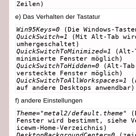
Zeilen)
e) Das Verhalten der Tastatur
Win95Keys=0
(Die Windows-Taste
QuickSwitch=1
(Mit Alt-Tab wir
umhergeschaltet)
QuickSwitchToMinimized=1
(Alt-T
minimierte Fenster möglich)
QuickSwitchToHidden=0
(Alt-Tab
versteckte Fenster möglich)
QuickSwitchToAllWorkspaces=1
(A
auf andere Desktops anwendbar)
f) andere Einstellungen
Theme="metal2/default.theme"
(D
Fenster wird bestimmt, siehe V
icewm-Home-Verzeichnis)
DesktopBackgroundCenter=0
(zei