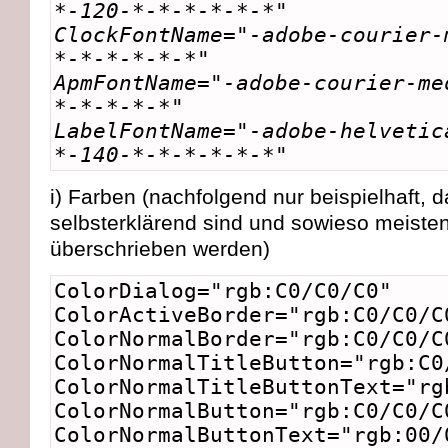
*-120-*-*-*-*-*-*"
ClockFontName="-adobe-courier-
*-*-*-*-*-*"
ApmFontName="-adobe-courier-me
*-*-*-*-*"
LabelFontName="-adobe-helvetic
*-140-*-*-*-*-*-*"
i) Farben (nachfolgend nur beispielhaft,
selbsterklärend sind und sowieso meist
überschrieben werden)
ColorDialog="rgb:C0/C0/C0"
ColorActiveBorder="rgb:C0/C0/C
ColorNormalBorder="rgb:C0/C0/C
ColorNormalTitleButton="rgb:C0
ColorNormalTitleButtonText="rg
ColorNormalButton="rgb:C0/C0/C
ColorNormalButtonText="rgb:00/