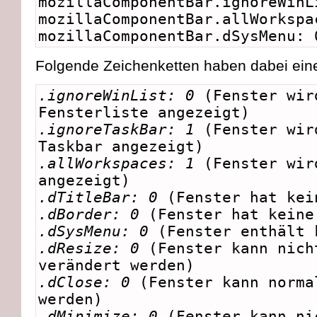
mozillaComponentBar.ignoreWinL
mozillaComponentBar.allWorkspa
mozillaComponentBar.dSysMenu: 
Folgende Zeichenketten haben dabei ein
.ignoreWinList: 0
(Fenster wir
Fensterliste angezeigt)
.ignoreTaskBar: 1
(Fenster wir
Taskbar angezeigt)
.allWorkspaces: 1
(Fenster wir
angezeigt)
.dTitleBar: 0
(Fenster hat kei
.dBorder: 0
(Fenster hat keine
.dSysMenu: 0
(Fenster enthält 
.dResize: 0
(Fenster kann nich
verändert werden)
.dClose: 0
(Fenster kann norma
werden)
.dMinimize: 0
(Fenster kann ni